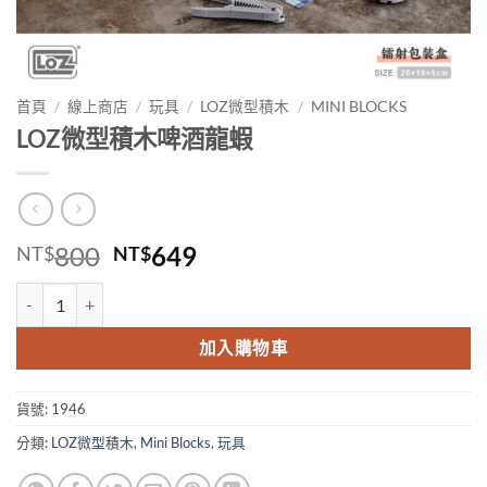
首頁
/
線上商店
/
玩具
/
LOZ微型積木
/
MINI BLOCKS
LOZ微型積木啤酒龍蝦
原
目
800
649
NT$
NT$
始
前
LOZ微型積木啤酒龍蝦 數量
價
價
格：
格：
加入購物車
NT$800。
NT$649。
貨號:
1946
分類:
LOZ微型積木
,
Mini Blocks
,
玩具