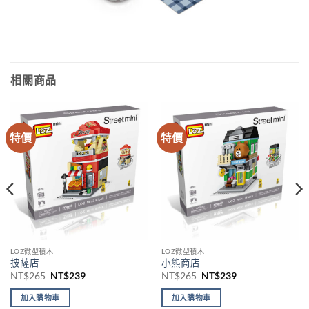
相關商品
特價
特價
LOZ微型積木
LOZ微型積木
披薩店
小熊商店
原
目
原
目
NT$
265
NT$
239
NT$
265
NT$
239
始
前
始
前
價
價
價
價
加入購物車
加入購物車
格：
格：
格：
格：