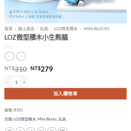
首頁
/
線上商店
/
玩具
/
LOZ微型積木
/
MINI BLOCKS
LOZ微型積木小生熊貓
原
目
310
279
NT$
NT$
始
前
LOZ微型積木小生熊貓 數量
價
價
格：
格：
加入購物車
NT$310。
NT$279。
貨號:
8101
分類:
LOZ微型積木
,
Mini Blocks
,
玩具