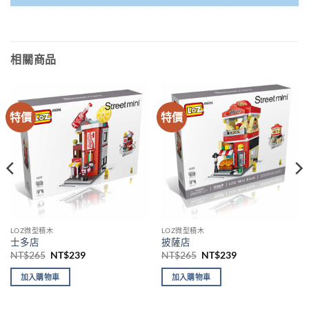
相關商品
特價
特價
LOZ微型積木
LOZ微型積木
士多店
披薩店
原
目
原
目
NT$
265
NT$
239
NT$
265
NT$
239
始
前
始
前
價
價
價
價
加入購物車
加入購物車
格：
格：
格：
格：
NT$265。
NT$239。
NT$265。
NT$239。