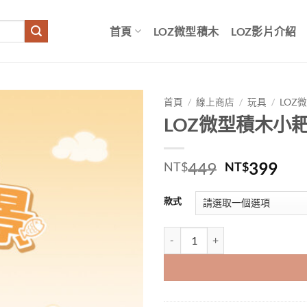
首頁
LOZ微型積木
LOZ影片介紹
首頁
/
線上商店
/
玩具
/
LOZ
LOZ微型積木小
原
目
449
399
NT$
NT$
始
前
價
價
款式
格：
格
NT$449。
NT
LOZ微型積木小耙聯名街景系列 