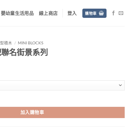
嬰幼童生活用品
線上商店
登入
購物車
微型積木
/
MINI BLOCKS
耙聯名街景系列
：
$399。
數量
加入購物車