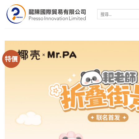
Skip
to
搜
尋
content
關
鍵
字:
特價