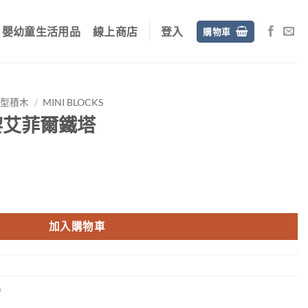
嬰幼童生活用品
線上商店
登入
購物車
微型積木
/
MINI BLOCKS
黎艾菲爾鐵塔
量
：
加入購物車
$649。
具