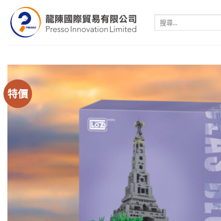
Skip
to
搜
尋
content
關
鍵
字:
特價