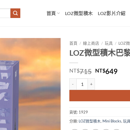
首頁
LOZ微型積木
LOZ影片介紹
首頁
/
線上商店
/
玩具
/
LOZ
LOZ微型積木巴
原
目
715
649
NT$
NT$
始
前
LOZ微型積木巴黎艾菲爾鐵塔 數
價
價
格：
格
NT$715。
NT
貨號:
1929
分類:
LOZ微型積木
,
Mini Blocks
,
玩