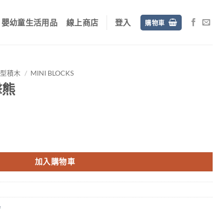
嬰幼童生活用品
線上商店
登入
購物車
微型積木
/
MINI BLOCKS
擊熊
：
加入購物車
20。
T$999。
具