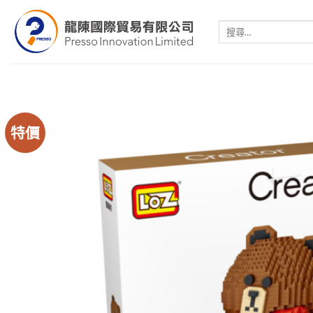
Skip
to
搜
尋
content
關
鍵
字:
特價