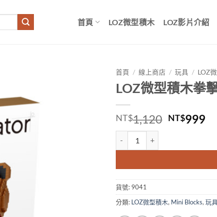
首頁
LOZ微型積木
LOZ影片介紹
首頁
/
線上商店
/
玩具
/
LOZ
LOZ微型積木拳
原
目
1,120
999
NT$
NT$
始
前
LOZ微型積木拳擊熊 數量
價
價
格：
格
NT$1,1
N
貨號:
9041
分類:
LOZ微型積木
,
Mini Blocks
,
玩