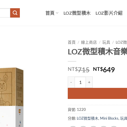
首頁
LOZ微型積木
LOZ影片介紹
首頁
/
線上商店
/
玩具
/
LOZ
LOZ微型積木音
原
目
715
649
NT$
NT$
始
前
LOZ微型積木音樂盒城堡 數量
價
價
格：
格
NT$715。
NT
貨號:
1220
分類:
LOZ微型積木
,
Mini Blocks
,
玩