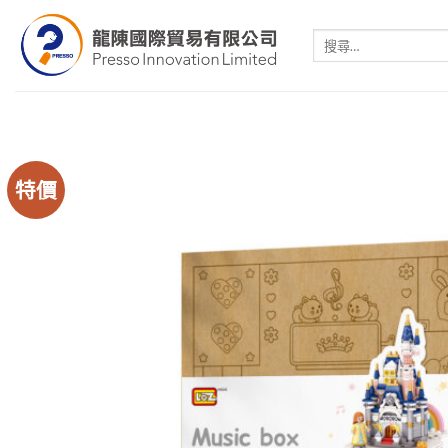
Skip
to
搜
尋
content
關
鍵
字:
特價