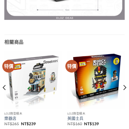
相關商品
特價
特價
LOZ微型積木
LOZ微型積木
樂器店
英國士兵
原
目
原
目
NT$
265
NT$
239
NT$
160
NT$
139
始
前
始
前