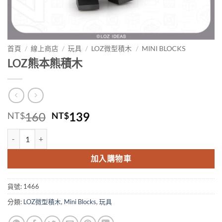
首頁
/
線上商店
/
玩具
/
LOZ微型積木
/
MINI BLOCKS
LOZ熊本熊積木
原
目
160
139
NT$
NT$
始
前
LOZ熊本熊積木 數量
價
價
格：
格：
加入購物車
NT$160。
NT$139。
貨號:
1466
分類:
LOZ微型積木
,
Mini Blocks
,
玩具