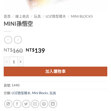
首頁
/
線上商店
/
玩具
/
LOZ微型積木
/
MINI BLOCKS
MINI孫悟空
原
目
160
139
NT$
NT$
始
前
MINI孫悟空 數量
價
價
格：
格：
加入購物車
NT$160。
NT$139。
貨號:
1440
分類:
LOZ微型積木
,
Mini Blocks
,
玩具