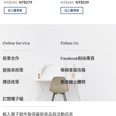
原
目
原
目
NT$
310
NT$
279
NT$
265
NT$
239
始
前
始
前
價
價
價
價
加入購物車
加入購物車
格：
格：
格：
格：
NT$310。
NT$279。
NT$265。
NT$239。
Online Service
Follow Us
商業合作
Facebook粉絲專頁
退換貨政策
聯絡客服信箱
運送政策
蝦皮線上購物
訂閱電子報
輸入電子郵件取得最新商品與活動訊息